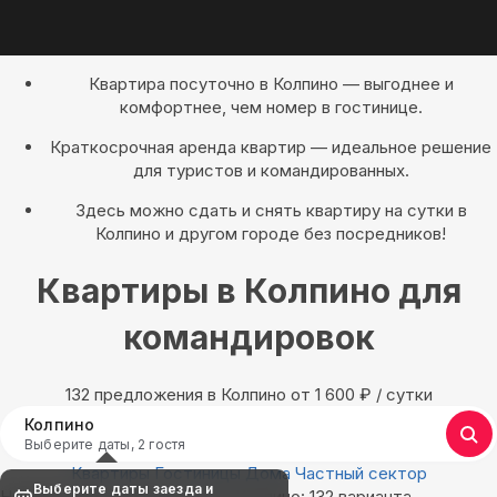
Квартира посуточно в Колпино — выгоднее и
комфортнее, чем номер в гостинице.
Краткосрочная аренда квартир — идеальное решение
для туристов и командированных.
Здесь можно сдать и снять квартиру на сутки в
Колпино и другом городе без посредников!
Квартиры в Колпино для
командировок
132 предложения в Колпино oт 1 600
₽
/ сутки
Колпино
Выберите даты, 2 гостя
Квартиры
Гостиницы
Дома
Частный сектор
Выберите даты заезда и
Найдём, где остановиться в Колпино: 132 варианта